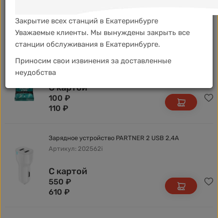
С картой
100
₽
Закрытие всех станций в Екатеринбурге
110
₽
Уважаемые клиенты. Мы вынуждены закрыть все
станции обслуживания в Екатеринбурге.
Салфетки влажные AVS для кожи 25шт
Приносим свои извинения за доставленные
Артикул: A78498S
неудобства
С картой
100
₽
110
₽
Зарядное устройство PARTNER 2 USB 2,4А
Артикул: 202562i
С картой
550
₽
610
₽