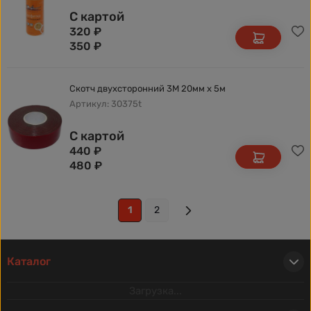
С картой
320
₽
350
₽
Скотч двухсторонний 3М 20мм х 5м
Артикул: 30375t
С картой
440
₽
480
₽
1
2
Каталог
Загрузка...