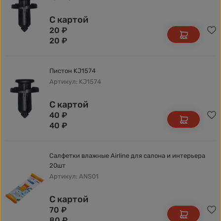
С картой
20
₽
20
₽
Пистон KJ1574
Артикул: KJ1574
С картой
40
₽
40
₽
Салфетки влажные Airline для салона и интерьера
20шт
Артикул: ANS01
С картой
70
₽
80
₽