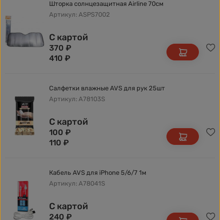
Шторка солнцезащитная Airline 70см
Артикул: ASPS7002
С картой
370
₽
410
₽
Салфетки влажные AVS для рук 25шт
Артикул: A78103S
С картой
100
₽
110
₽
Кабель AVS для iPhone 5/6/7 1м
Артикул: A78041S
С картой
240
₽