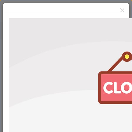
Аксессуары
Сначала:
Популярные
Фильтры
Салфетки влажные AVS для стекол и зеркал 25шт
Артикул: A78101S
С картой
100
₽
110
₽
Салфетки влажные AVS для салона 25шт
Артикул: A78102S