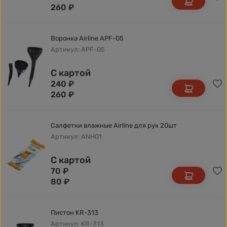
260
₽
Воронка Airline APF-05
Артикул: APF-05
С картой
240
₽
260
₽
Салфетки влажные Airline для рук 20шт
Артикул: ANH01
С картой
70
₽
80
₽
Пистон KR-313
Артикул: KR-313