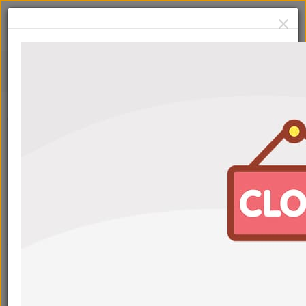
Супротек
Сначала:
Популярные
Фильтры
Супротек Долговременная Промывка
Артикул: 240521 / 122929
МОЖЕТ
ПРИГОДИТЬСЯ
С картой
1 080
₽
1 190
₽
Очиститель А-прохим 150мл
Артикул: 122998 / 121809
МОЖЕТ
ПРИГОДИТЬСЯ