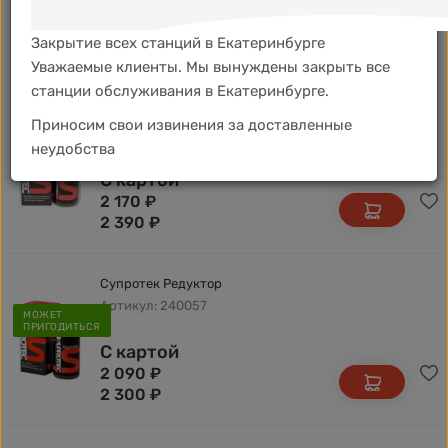
С картой
1 010
₽
Закрытие всех станций в Екатеринбурге
1 110
₽
Уважаемые клиенты. Мы вынуждены закрыть все
станции обслуживания в Екатеринбурге.
Супротек МКПП
Приносим свои извинения за доставленные
Артикул: 240033 / 121038
МОЖЕТ
неудобства
ПРИГОДИТЬСЯ
С картой
2 170
₽
2 390
₽
Супротек Редуктор
Артикул: 240057
МОЖЕТ
ПРИГОДИТЬСЯ
С картой
2 090
₽
2 300
₽