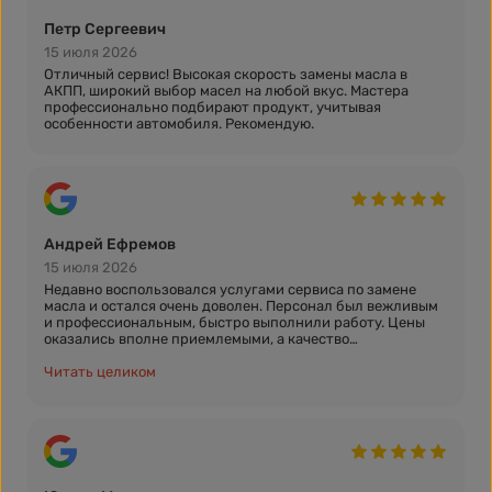
Петр Сергеевич
15 июля 2026
Отличный сервис! Высокая скорость замены масла в
АКПП, широкий выбор масел на любой вкус. Мастера
профессионально подбирают продукт, учитывая
особенности автомобиля. Рекомендую.
Андрей Ефремов
15 июля 2026
Недавно воспользовался услугами сервиса по замене
масла и остался очень доволен. Персонал был вежливым
и профессиональным, быстро выполнили работу. Цены
оказались вполне приемлемыми, а качество
обслуживания на высоте. Рекомендую всем, кто ценит
время и надежность!
Читать целиком