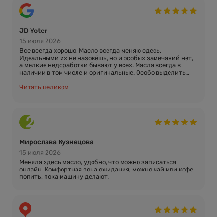
сравнению с диллерами очень низкие. Но больше всего
нравится скорость, в среднем замена масла и фильтров
занимает минут 20, при этом все делают при мне.
Спасибо вам большое за все, вы просто молодцы! P.S.
JD Yoter
почините парковку, уже совсем сложно уезжать от вас
15 июля 2026
Все всегда хорошо. Масло всегда меняю сдесь.
Идеальными их не назовёшь, но и особых замечаний нет,
а мелкие недоработки бывают у всех. Масла всегда в
наличии в том числе и оригинальные. Особо выделить
стоит то, что при замене масла они используют чехол для
защиты крыльев от царапин
Читать целиком
Мирослава Кузнецова
15 июля 2026
Меняла здесь масло, удобно, что можно записаться
онлайн. Комфортная зона ожидания, можно чай или кофе
попить, пока машину делают.