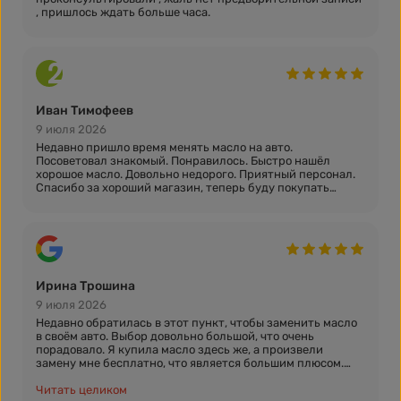
, пришлось ждать больше часа.
Иван Тимофеев
9 июля 2026
Недавно пришло время менять масло на авто.
Посоветовал знакомый. Понравилось. Быстро нашёл
хорошое масло. Довольно недорого. Приятный персонал.
Спасибо за хороший магазин, теперь буду покупать
масло только у вас
Ирина Трошина
9 июля 2026
Недавно обратилась в этот пункт, чтобы заменить масло
в своём авто. Выбор довольно большой, что очень
порадовало. Я купила масло здесь же, а произвели
замену мне бесплатно, что является большим плюсом.
Сделали всё быстро, качественно. В следующий раз
обращусь именно сюда!
Читать целиком