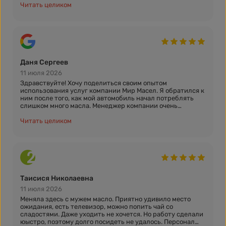
Читать целиком
Персонал магазина очень компетентный и внимательный.
Они всегда готовы помочь с выбором подходящего
продукта, дать профессиональную консультацию и
ответить на все вопросы. Цены в "Мире масел" вполне
адекватные, а качество товаров не вызывает сомнений.
Отдельно хочу отметить удобное расположение магазина
Даня Сергеев
- он находится прямо на оживленной улице Блюхера, что
очень удобно для автомобилистов. Также на территории
11 июля 2026
есть бесплатная парковка.
Здравствуйте! Хочу поделиться своим опытом
использования услуг компании Мир Масел. Я обратился к
В целом, я остался очень доволен покупками в "Мире
ним после того, как мой автомобиль начал потреблять
масел" и рекомендую этот магазин всем, кому нужны
слишком много масла. Менеджер компании очень
качественные смазочные материалы для своих
профессионально подошел к моей проблеме и помог
автомобилей. Это надежный и проверенный поставщик
выбрать нужное масло для моего автомобиля. Доставка
Читать целиком
масел в Челябинске."
была осуществлена быстро и без задержек. После замены
масла я заметил значительное улучшение в работе
двигателя - он стал работать тише и плавнее. Я очень
доволен услугами этой компании и буду рекомендовать
ее всем своим знакомым. Спасибо за отличный сервис!
Таисися Николаевна
11 июля 2026
Меняла здесь с мужем масло. Приятно удивило место
ожидания, есть телевизор, можно попить чай со
сладостями. Даже уходить не хочется. Но работу сделали
юыстро, поэтому долго посидеть не удалось. Персонал