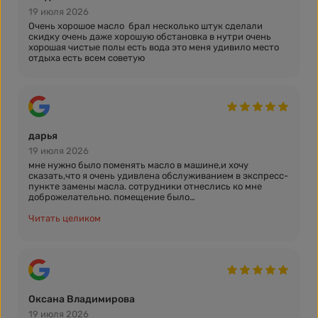
19 июля 2026
Очень хорошое масло брал несколько штук сделали
скидку очень даже хорошую обстановка в нутри очень
хорошая чистые полы есть вода это меня удивило место
отдыха есть всем советую
дарья
19 июля 2026
мне нужно было поменять масло в машине,и хочу
сказать,что я очень удивлена обслуживанием в экспресс-
пункте замены масла. сотрудники отнеслись ко мне
доброжелательно. помещение было
чистым,аккуратным,было приятно просто там
находится.замена масла прошла быстро и качественно,по
Читать целиком
цене так же все радует, однозначно буду рекомендовать
своим знакомым,5 звёздочек!
Оксана Владимирова
19 июля 2026