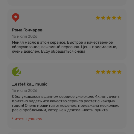
Рома Гончаров
16 июля 2026
Менял масло в этом сервисе. Быстрое и качественное
обслуживание, вежливый персонал. Цены приемлемые,
очень доволен. Буду обращаться снова
_estetika_ music
16 июля 2026
Обслуживаюсь в данном сервисе уже около 4х лет, очень
приятно видеть что качество сервиса растет с каждым
годом! Очень нравится отношение, приезжала несколько
раз с проблемами, которые к деятельности пункта
замены никак неотносятся, но персонал всегда
подсказывал куда обратиться и на что обратить
Читать целиком
внимание. Почти всегда попадала на одних и тех-же
сотрудников, которые уже знают какое масло мне
заливать. Несколько раз меняла масло в коробке, цены по