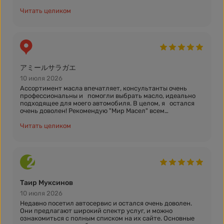
вежливый и приветливый, большой выбор масел.
Обязательно вернемся сюда еще!
Читать целиком
アミールサラガエ
10 июля 2026
Ассортимент масла впечатляет, консультанты очень
профессиональны и помогли выбрать масло, идеально
подходящее для моего автомобиля. В целом, я остался
очень доволен! Рекомендую "Мир Масел" всем
автомобилистам за приятный сервис, широкий выбор и
адекватные цены.
Читать целиком
Таир Муксинов
10 июля 2026
Недавно посетил автосервис и остался очень доволен.
Они предлагают широкий спектр услуг, и можно
ознакомиться с полным списком на их сайте. Основные