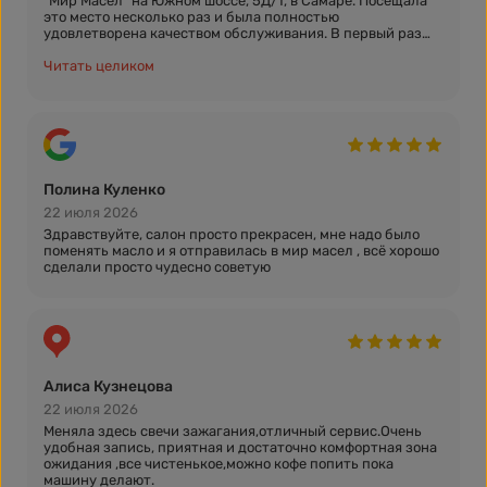
"Мир Масел" на Южном шоссе, 5Д/1, в Самаре. Посещала
это место несколько раз и была полностью
удовлетворена качеством обслуживания. В первый раз
мне здесь сделали замену масла в моем автомобиле, и я
хочу отметить, что здесь очень уютная зона ожидания,
Читать целиком
где чисто и комфортно, можно расслабиться и выпить
вкусный кофе с конфетами. Замена масла произошла
быстро, и мой автомобиль снова работал как часы! Во
второй раз я приехала на заправку кондиционера, и все
прошло успешно, без каких-либо проблем. Кстати, стоит
отметить, что мне замену масла делали бесплатно, так
как я покупала масло именно в "Мире Масел". Отдельное
Полина Куленко
спасибо менеджеру, который оказал мне консультацию
по моим вопросам и помог подобрать масло для моего
22 июля 2026
автомобиля, а также мастеру, который
Здравствуйте, салон просто прекрасен, мне надо было
проконсультировал меня относительно состояния других
поменять масло и я отправилась в мир масел , всё хорошо
жидкостей в моем автомобиле. Мне все понравилось,
сделали просто чудесно советую
обязательно приеду еще раз!
Алиса Кузнецова
22 июля 2026
Меняла здесь свечи зажагания,отличный сервис.Очень
удобная запись, приятная и достаточно комфортная зона
ожидания ,все чистенькое,можно кофе попить пока
машину делают.