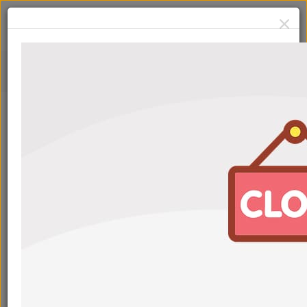
Отзывы
Все
2ГИС
Яндекс
Google
Валерия Самсоненко
24 июля 2026
Хороший пункт замены масла. Муж ездит туда. Всегда
все нравится. Компетентные сотрудники. Цены
нормальные.