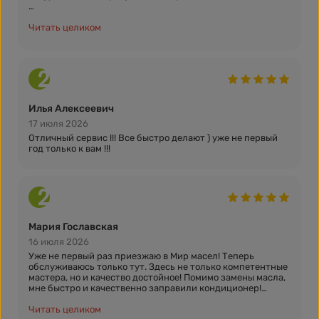
Замена масла произошла очень быстро и без лишних
задержек. Работники были профессиональными и
Читать целиком
оперативно выполнили мой запрос.
Особенно мне понравилась зона ожидания, где можно
было удобно расположиться, выпить чашечку кофе и
почитать журналы. Это действительно сделало процесс
ожидания приятным и комфортным.
Илья Алексеевич
Осталась очень довольна обслуживанием в данном
экспресс-пункте замены масла и обязательно вернусь
17 июля 2026
сюда в следующий раз. Рекомендую всем, кто ценит
Отличный сервис !!! Все быстро делают ) уже не первый
качественное обслуживание и комфортные условия.
год только к вам !!!
Мария Гославская
16 июля 2026
Уже не первый раз приезжаю в Мир масел! Теперь
обслуживаюсь только тут. Здесь не только компетентные
мастера, но и качество достойное! Помимо замены масла,
мне быстро и качественно заправили кондиционер!
Советую, только туда!
Читать целиком