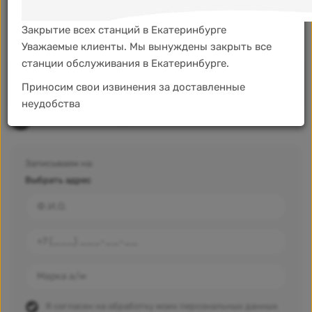
Построить маршрут
Закрытие всех станций в Екатеринбурге
Выберите услуги
2
Уважаемые клиенты. Мы вынуждены закрыть все
Выберите время
3
станции обслуживания в Екатеринбурге.
Необходимо выбрать адрес
Приносим свои извинения за доставленные
неудобства
Контактные данные
4
Записываем на:
Выбрать адрес
Я согласен на
обработку моих персональных данных