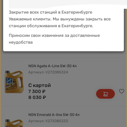
Закрытие всех станций в Екатеринбурге
NGN Gold A-Line 5W-40 4л
Уважаемые клиенты. Мы вынуждены закрыть все
Артикул: V272085302
станции обслуживания в Екатеринбурге.
Приносим свои извинения за доставленные
С картой
неудобства
6 840
₽
7 520
₽
NGN Agate A-Line 5W-30 4л
Артикул: V272085324
С картой
7 300
₽
8 030
₽
NGN Emerald A-line 5W-30 4л
Артикул: V272085323