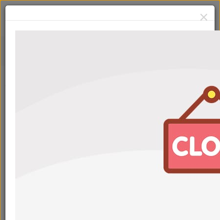
NGN
Сначала:
Популярные
Фильтры
NGN PROFI A-Line 5W-30 4л
Артикул: V272085301
NGN A-Line 5W-30 4л
Артикул: V182575117
С картой
6 240
₽
6 860
₽