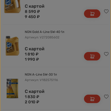
С картой
8 590
₽
9 450
₽
NGN Gold A-Line 5W-40 1л
Артикул: V272085602
С картой
1 810
₽
1 990
₽
NGN A-Line 5W-30 1л
Артикул: V182575116
С картой
1 830
₽
2 010
₽