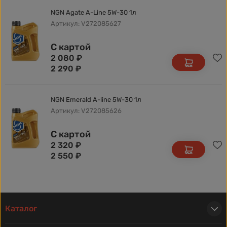
NGN Agate A-Line 5W-30 1л
Артикул: V272085627
С картой
2 080
₽
2 290
₽
NGN Emerald A-line 5W-30 1л
Артикул: V272085626
С картой
2 320
₽
2 550
₽
Каталог