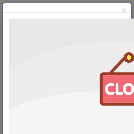
Тормозная жидкость
Сначала:
Популярные
Фильтры
Тормозная жидкость DOT-4 Wolf Brake Fluid LV 1л
Артикул: 1047758
С картой
2 190
₽
2 340
₽
Тормозная жидкость DOT-4 TRW 1л
Артикул: PFB401SE