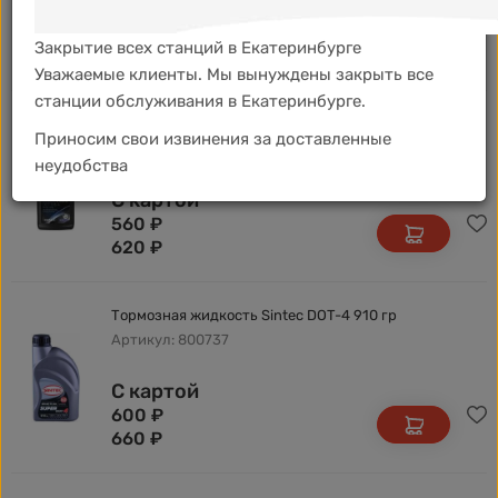
С картой
1 640
₽
Закрытие всех станций в Екатеринбурге
1 800
₽
Уважаемые клиенты. Мы вынуждены закрыть все
станции обслуживания в Екатеринбурге.
Тормозная жидкость Wolf Brake Fluid DOT4 LV 250мл
Приносим свои извинения за доставленные
Артикул: 1047754
неудобства
С картой
560
₽
620
₽
Тормозная жидкость Sintec DOT-4 910 гр
Артикул: 800737
С картой
600
₽
660
₽