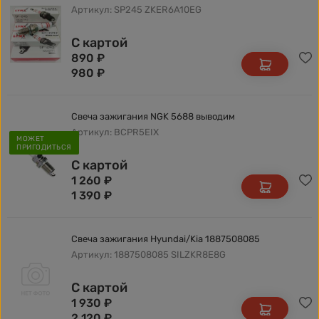
Артикул: SP245 ZKER6A10EG
С картой
890
₽
980
₽
Свеча зажигания NGK 5688 выводим
Артикул: BCPR5EIX
МОЖЕТ
ПРИГОДИТЬСЯ
С картой
1 260
₽
1 390
₽
Свеча зажигания Hyundai/Kia 1887508085
Артикул: 1887508085 SILZKR8E8G
С картой
1 930
₽
2 120
₽