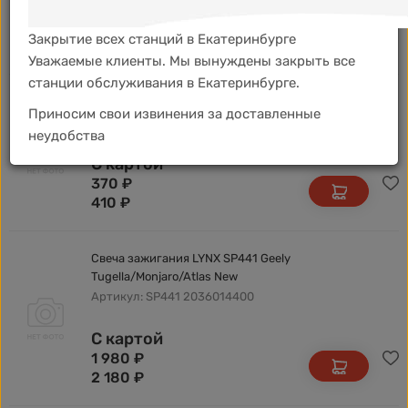
С картой
1 010
₽
Закрытие всех станций в Екатеринбурге
1 110
₽
Уважаемые клиенты. Мы вынуждены закрыть все
станции обслуживания в Екатеринбурге.
Свеча зажигания METEOR SA208 Lada 16кл. FR7DC+
Приносим свои извинения за доставленные
Артикул: SA208 BCPR6E-11 SP164 BKR6E-11
неудобства
Q20PRU11 SP141
С картой
370
₽
410
₽
Свеча зажигания LYNX SP441 Geely
Tugella/Monjaro/Atlas New
Артикул: SP441 2036014400
С картой
1 980
₽
2 180
₽