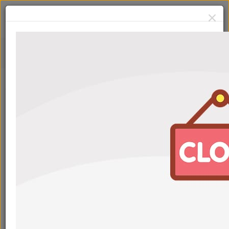
Свечи
Сначала:
Популярные
Фильтры
Свеча зажигания NGK 91530 / 90223
Артикул: PLZKBR7B8G
МОЖЕТ
ПРИГОДИТЬСЯ
С картой
2 250
₽
2 480
₽
Свеча зажигания NGK VL49 / 1578
Артикул: LZKR6B-10E XUH22TT SP138 SA215
МОЖЕТ
ПРИГОДИТЬСЯ