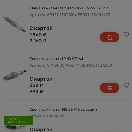
Свеча зажигания LYNX SP421 Jolion 150 л.с.
Артикул: SP421 3707100WEB03 ILZKAR8L7G
С картой
1 960
₽
2 160
₽
Свеча зажигания LYNX SP164
Артикул: SP164 BCPR6E-11 Q20PRU11 SA208
С картой
350
₽
390
₽
Свеча зажигания NGK 5743 выводим
Артикул: IGR6A-11
МОЖЕТ
ПРИГОДИТЬСЯ
С картой