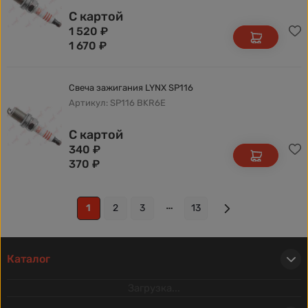
С картой
1 520
₽
1 670
₽
Свеча зажигания LYNX SP116
Артикул: SP116 BKR6E
С картой
340
₽
370
₽
1
2
3
13
Каталог
Загрузка...