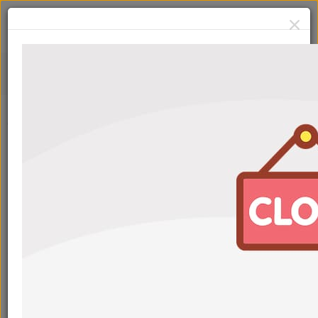
Febi
Сначала:
Популярные
Фильтры
Febi 21829 1л жёлтое для МКПП
Артикул: 21829
С картой
3 010
₽
3 310
₽
Febi ATF 06162 1л зелёное для ГУР мин
Артикул: 06162