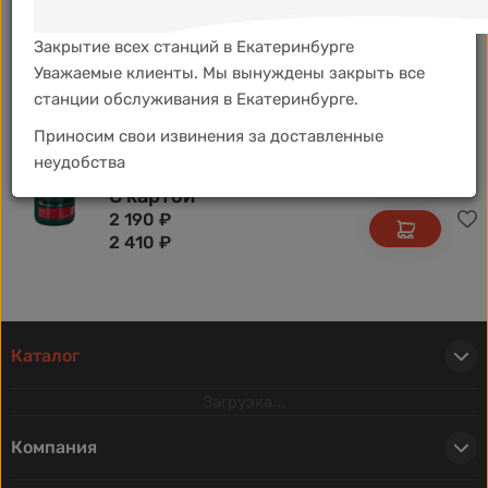
С картой
1 770
₽
Закрытие всех станций в Екатеринбурге
1 950
₽
Уважаемые клиенты. Мы вынуждены закрыть все
станции обслуживания в Екатеринбурге.
Febi ATF 06161 1л зелёное для ГУР синт
Приносим свои извинения за доставленные
Артикул: 06161
неудобства
С картой
2 190
₽
2 410
₽
Каталог
Загрузка...
Компания