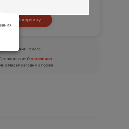
Кэшбэк
+42 ₽
+47 ₽
В корзину
вания
В наличии:
Много
Самовывоз из
0 магазинов
Мир Масел сегодня и позже