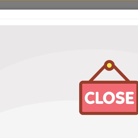
оваров
Услуги
Акции
Адреса станций
Отзывы
ьтр масляный Goodwill OG172HQ
й Goodwill OG172HQ
Характеристики
Артикул
OG172HQ
Бренд
Goodwill