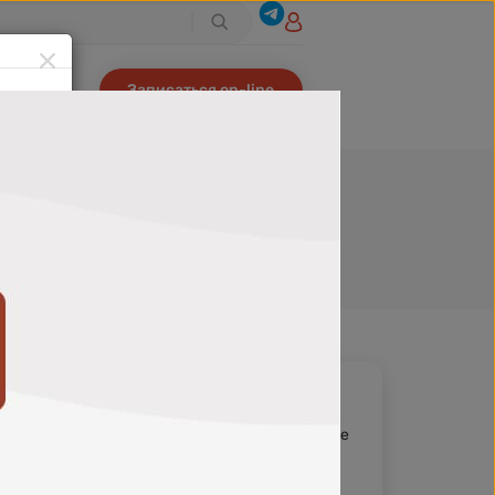
Записаться on-line
С картой
850
₽
В избранное
940
₽