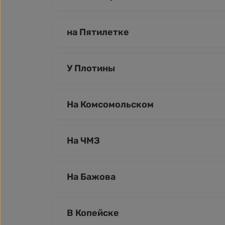
на Пятилетке
У Плотины
На Комсомольском
На ЧМЗ
На Бажова
В Копейске