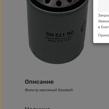
Закры
Уважа
в Ека
Прино
Описание
Фильтр масляный Goodwill.