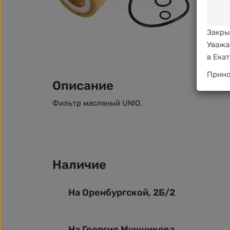
Закры
Уважа
в Ека
Прино
Описание
Фильтр масляный UNIO.
Наличие
На Оренбургской, 2Б/2
На Георгия Мушникова