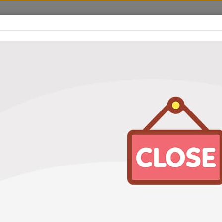
оваров
Услуги
Акции
Адреса станций
Отзывы
ьтр масляный UNIO FLT20090
й UNIO FLT20090
Характеристики
Артикул
FLT20090 OG140ECO HU711/6Z
Бренд
Unio