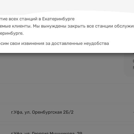
тие всех станций в Екатеринбурге
емые клиенты. Мы вынуждены закрыть все станции обслужи
теринбурге.
сим свои извинения за доставленные неудобства
г.Уфа, ул. Оренбургская 2Б/2
г.Уфа, ул. Георгия Мушникова, 29