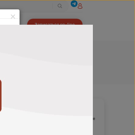
Записаться on-line
С картой
800
₽
В избранное
880
₽