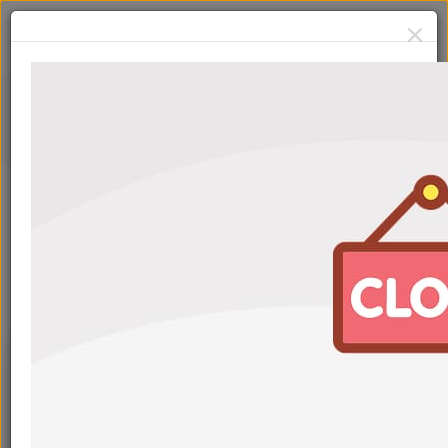
Фильтр салонный Goodwill
AG009CFC
С картой
1 030
₽
Кэшбэк
+51 ₽
+56 ₽
1 130
₽