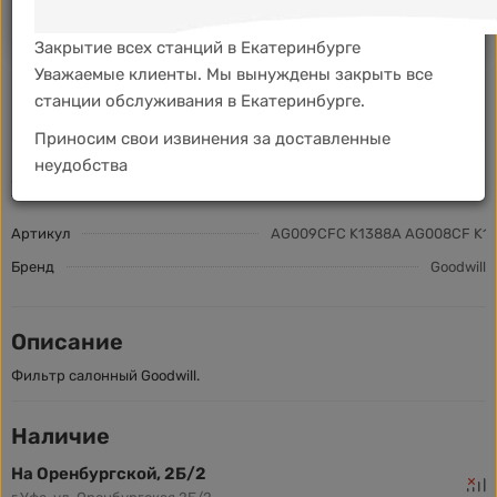
В корзину
Закрытие всех станций в Екатеринбурге
Уважаемые клиенты. Мы вынуждены закрыть все
станции обслуживания в Екатеринбурге.
Мало
В наличии:
Самовывоз из
0 магазинов
Мир Масел сегодня и позже
Приносим свои извинения за доставленные
неудобства
Характеристики
Артикул
AG009CFC K1388A AG008CF K1
Бренд
Goodwill
Описание
Фильтр салонный Goodwill.
Наличие
На Оренбургской, 2Б/2