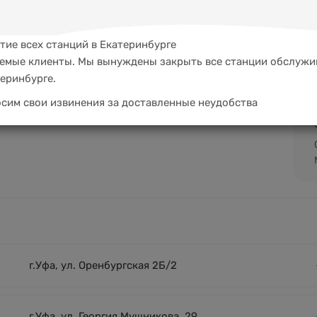
тие всех станций в Екатеринбурге
емые клиенты. Мы вынуждены закрыть все станции обслужи
теринбурге.
сим свои извинения за доставленные неудобства
г.Уфа, ул. Оренбургская 2Б/2
г.Уфа, ул. Георгия Мушникова, 29