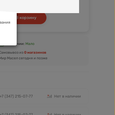
Кэшбэк
+44 ₽
+48 ₽
В корзину
вания
В наличии:
Мало
Самовывоз из
0 магазинов
Мир Масел сегодня и позже
+7 (347) 215-07-77
Нет в наличии
+7 (347) 215-07-77
Нет в наличии