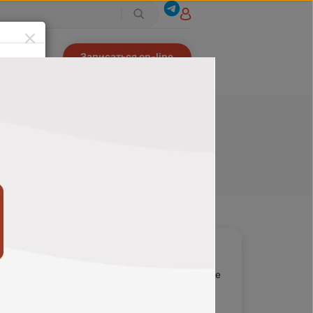
Записаться on-line
С картой
880
₽
В избранное
970
₽