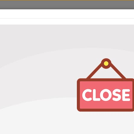
оваров
Услуги
Акции
Адреса станций
Отзывы
ьтр салонный Masuma MCK3067
ый Masuma MCK3067
Характеристики
Артикул
MCK3067 97133R0500
Бренд
Masuma