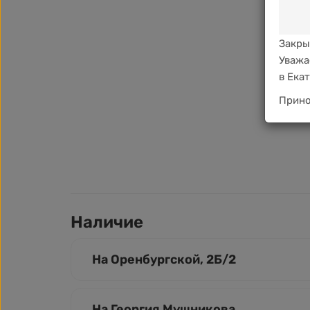
Закры
Уважа
в Ека
Прино
Наличие
На Оренбургской, 2Б/2
На Георгия Мушникова