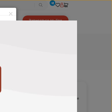
Записаться on-line
0 выводим
С картой
680
₽
В избранное
750
₽