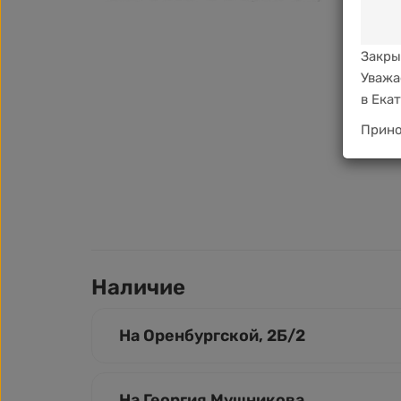
Закры
Уважа
в Ека
Прино
Наличие
На Оренбургской, 2Б/2
На Георгия Мушникова