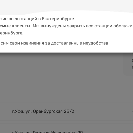
тие всех станций в Екатеринбурге
емые клиенты. Мы вынуждены закрыть все станции обслужи
теринбурге.
сим свои извинения за доставленные неудобства
г.Уфа, ул. Оренбургская 2Б/2
г.Уфа, ул. Георгия Мушникова, 29