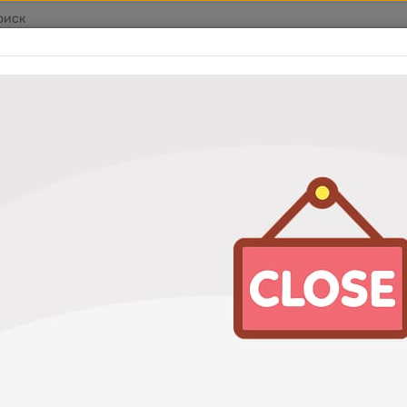
оваров
Услуги
Акции
Адреса станций
Отзывы
льтр воздушный Nipparts J1324050 выводим
ый Nipparts J132405
Характеристики
Артикул
J1324050 AG314